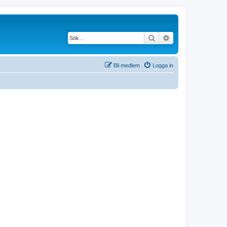
Sök
Avancerad söknin
Bli medlem
Logga in