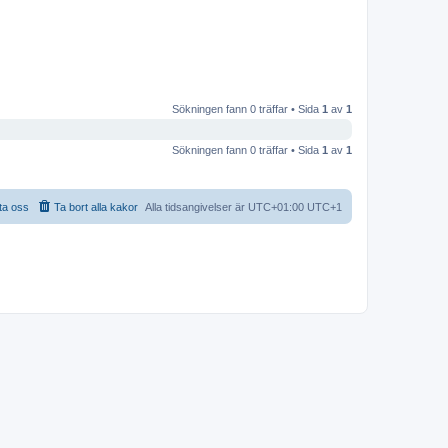
Sökningen fann 0 träffar • Sida
1
av
1
Sökningen fann 0 träffar • Sida
1
av
1
ta oss
Ta bort alla kakor
Alla tidsangivelser är UTC+01:00 UTC+1