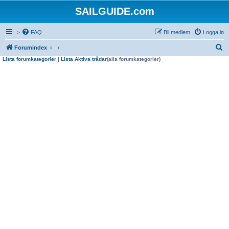
SAILGUIDE.com
>
FAQ
Bli medlem
Logga in
S
Forumindex
Lista forumkategorier
|
Lista Aktiva trådar
(alla forumkategorier)
ö
k