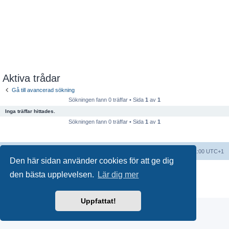
Aktiva trådar
Gå till avancerad sökning
Sökningen fann 0 träffar • Sida
1
av
1
Inga träffar hittades.
Sökningen fann 0 träffar • Sida
1
av
1
Forumindex
Alla tidsangivelser är UTC+01:00 UTC+1
Den här sidan använder cookies för att ge dig
Drivs av
phpBB
® Forum Software © phpBB Limited
den bästa upplevelsen.
Lär dig mer
Swedish translation by
phpBB Sweden
© 2006-2018
Integritetspolicy
|
Användarvillkor
Uppfattat!