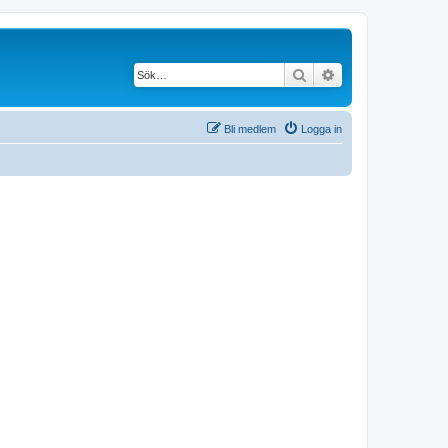
Sök
Avancerad söknin
Bli medlem
Logga in