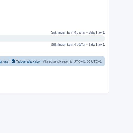
Sökningen fann 0 träffar • Sida
1
av
1
Sökningen fann 0 träffar • Sida
1
av
1
ta oss
Ta bort alla kakor
Alla tidsangivelser är UTC+01:00 UTC+1