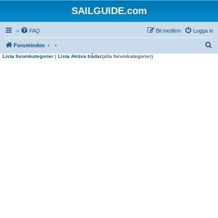
SAILGUIDE.com
>
FAQ
Bli medlem
Logga in
S
Forumindex
Lista forumkategorier
|
Lista Aktiva trådar
(alla forumkategorier)
ö
k