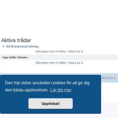
Aktiva trådar
Gå till avancerad sökning
Sökningen fann 0 träffar • Sida
1
av
1
Inga träffar hittades.
Sökningen fann 0 träffar • Sida
1
av
1
Forumindex
Alla tidsangivelser är UTC+01:00 UTC+1
Den här sidan använder cookies för att ge dig
Drivs av
phpBB
® Forum Software © phpBB Limited
den bästa upplevelsen.
Lär dig mer
Swedish translation by
phpBB Sweden
© 2006-2018
Integritetspolicy
|
Användarvillkor
Uppfattat!