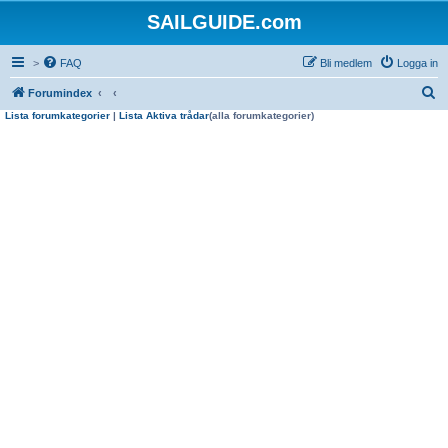
SAILGUIDE.com
>
FAQ
Bli medlem
Logga in
S
Forumindex
Lista forumkategorier
|
Lista Aktiva trådar
(alla forumkategorier)
ö
k