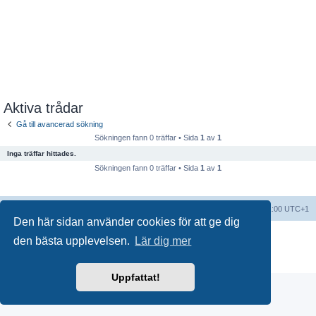
Aktiva trådar
Gå till avancerad sökning
Sökningen fann 0 träffar • Sida
1
av
1
Inga träffar hittades.
Sökningen fann 0 träffar • Sida
1
av
1
Forumindex
Alla tidsangivelser är UTC+01:00 UTC+1
Den här sidan använder cookies för att ge dig
Drivs av
phpBB
® Forum Software © phpBB Limited
den bästa upplevelsen.
Lär dig mer
Swedish translation by
phpBB Sweden
© 2006-2018
Integritetspolicy
|
Användarvillkor
Uppfattat!