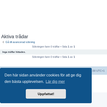
Aktiva trådar
Gå till avancerad sökning
Sökningen fann 0 träffar • Sida
1
av
1
Inga träffar hittades.
Sökningen fann 0 träffar • Sida
1
av
1
Forumindex
Alla tidsangivelser är UTC+01:00 UTC+1
Den här sidan använder cookies för att ge dig
Drivs av
phpBB
® Forum Software © phpBB Limited
den bästa upplevelsen.
Lär dig mer
Swedish translation by
phpBB Sweden
© 2006-2018
Integritetspolicy
|
Användarvillkor
Uppfattat!