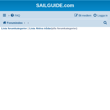
SAILGUIDE.com
>
FAQ
Bli medlem
Logga in
S
Forumindex
Lista forumkategorier
|
Lista Aktiva trådar
(alla forumkategorier)
ö
k