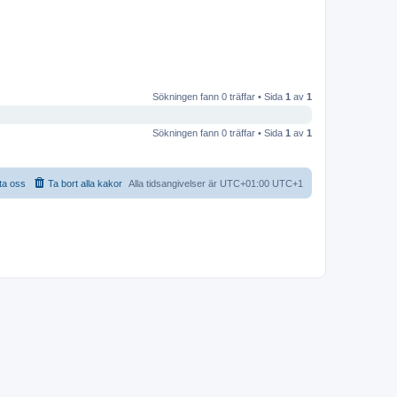
Sökningen fann 0 träffar • Sida
1
av
1
Sökningen fann 0 träffar • Sida
1
av
1
ta oss
Ta bort alla kakor
Alla tidsangivelser är UTC+01:00 UTC+1