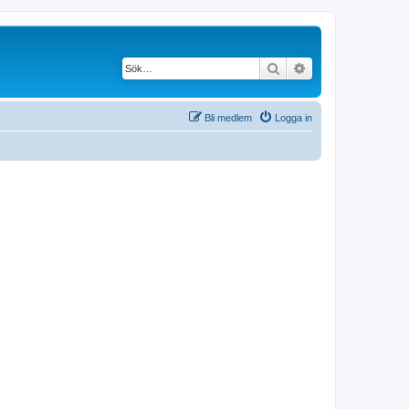
Sök
Avancerad söknin
Bli medlem
Logga in