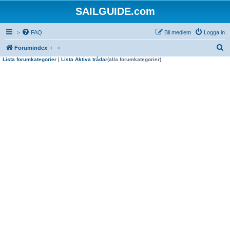
SAILGUIDE.com
>
FAQ
Bli medlem
Logga in
S
Forumindex
Lista forumkategorier
|
Lista Aktiva trådar
(alla forumkategorier)
ö
k