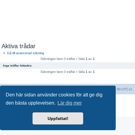
Aktiva trådar
Gå till avancerad sökning
Sökningen fann 0 träffar • Sida
1
av
1
Inga träffar hittades.
Sökningen fann 0 träffar • Sida
1
av
1
Forumindex
Alla tidsangivelser är UTC+01:00 UTC+1
Den här sidan använder cookies för att ge dig
Drivs av
phpBB
® Forum Software © phpBB Limited
den bästa upplevelsen.
Lär dig mer
Swedish translation by
phpBB Sweden
© 2006-2018
Integritetspolicy
|
Användarvillkor
Uppfattat!