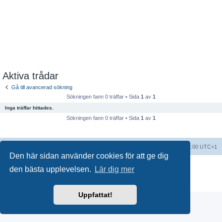
Aktiva trådar
Gå till avancerad sökning
Sökningen fann 0 träffar • Sida
1
av
1
Inga träffar hittades.
Sökningen fann 0 träffar • Sida
1
av
1
Forumindex
Alla tidsangivelser är UTC+01:00 UTC+1
Den här sidan använder cookies för att ge dig
Drivs av
phpBB
® Forum Software © phpBB Limited
den bästa upplevelsen.
Lär dig mer
Swedish translation by
phpBB Sweden
© 2006-2018
Integritetspolicy
|
Användarvillkor
Uppfattat!