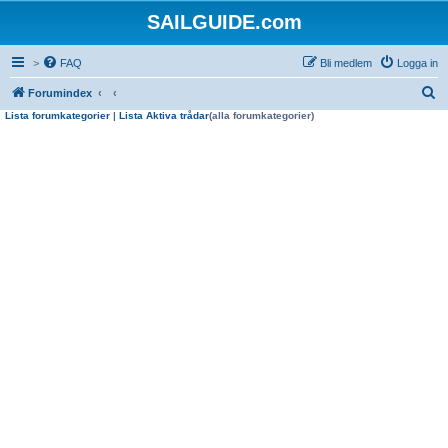
SAILGUIDE.com
>
FAQ
Bli medlem
Logga in
S
Forumindex
Lista forumkategorier
|
Lista Aktiva trådar
(alla forumkategorier)
ö
k