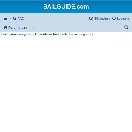
SAILGUIDE.com
>
FAQ
Bli medlem
Logga in
S
Forumindex
Lista forumkategorier
|
Lista Aktiva trådar
(alla forumkategorier)
ö
k