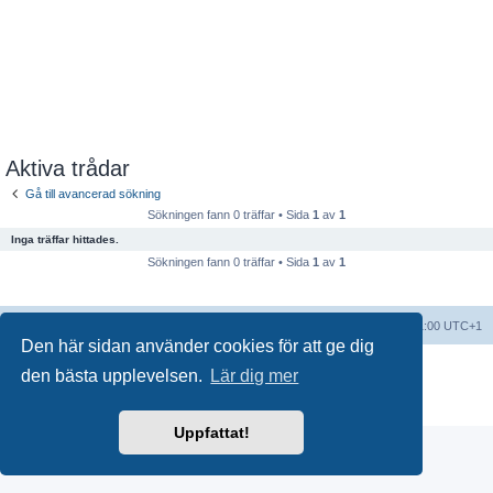
Aktiva trådar
Gå till avancerad sökning
Sökningen fann 0 träffar • Sida
1
av
1
Inga träffar hittades.
Sökningen fann 0 träffar • Sida
1
av
1
Forumindex
Alla tidsangivelser är UTC+01:00 UTC+1
Den här sidan använder cookies för att ge dig
Drivs av
phpBB
® Forum Software © phpBB Limited
den bästa upplevelsen.
Lär dig mer
Swedish translation by
phpBB Sweden
© 2006-2018
Integritetspolicy
|
Användarvillkor
Uppfattat!