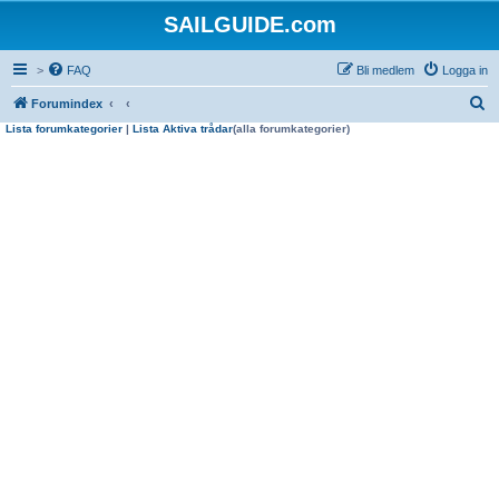
SAILGUIDE.com
>
FAQ
Bli medlem
Logga in
S
Forumindex
Lista forumkategorier
|
Lista Aktiva trådar
(alla forumkategorier)
ö
k