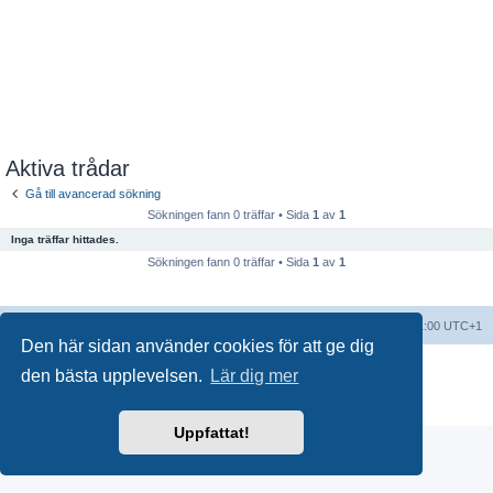
Aktiva trådar
Gå till avancerad sökning
Sökningen fann 0 träffar • Sida
1
av
1
Inga träffar hittades.
Sökningen fann 0 träffar • Sida
1
av
1
Forumindex
Alla tidsangivelser är UTC+01:00 UTC+1
Den här sidan använder cookies för att ge dig
Drivs av
phpBB
® Forum Software © phpBB Limited
den bästa upplevelsen.
Lär dig mer
Swedish translation by
phpBB Sweden
© 2006-2018
Integritetspolicy
|
Användarvillkor
Uppfattat!