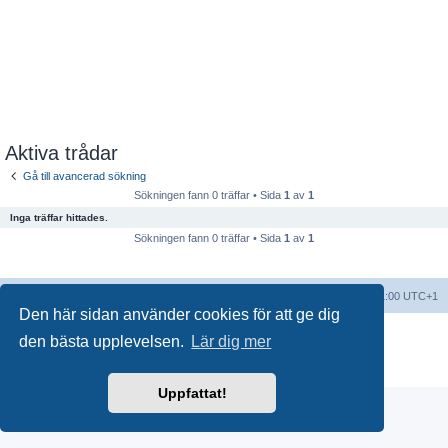
Aktiva trådar
Gå till avancerad sökning
Sökningen fann 0 träffar • Sida
1
av
1
Inga träffar hittades.
Sökningen fann 0 träffar • Sida
1
av
1
Forumindex
Alla tidsangivelser är UTC+01:00 UTC+1
Den här sidan använder cookies för att ge dig
Drivs av
phpBB
® Forum Software © phpBB Limited
den bästa upplevelsen.
Lär dig mer
Swedish translation by
phpBB Sweden
© 2006-2018
Integritetspolicy
|
Användarvillkor
Uppfattat!