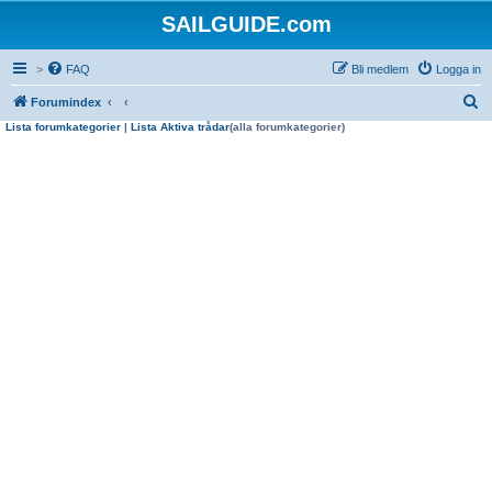
SAILGUIDE.com
>
FAQ
Bli medlem
Logga in
S
Forumindex
Lista forumkategorier
|
Lista Aktiva trådar
(alla forumkategorier)
ö
k