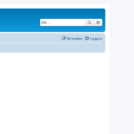
Sök
Avancerad söknin
Bli medlem
Logga in