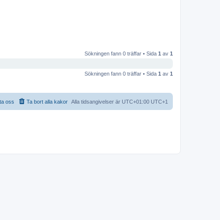
Sökningen fann 0 träffar • Sida
1
av
1
Sökningen fann 0 träffar • Sida
1
av
1
ta oss
Ta bort alla kakor
Alla tidsangivelser är UTC+01:00 UTC+1