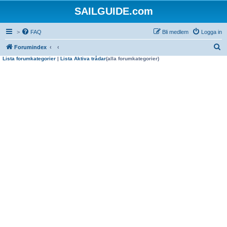
SAILGUIDE.com
>
FAQ
Bli medlem
Logga in
S
Forumindex
Lista forumkategorier
|
Lista Aktiva trådar
(alla forumkategorier)
ö
k