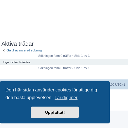
Aktiva trådar
Gå till avancerad sökning
Sökningen fann 0 träffar • Sida
1
av
1
Inga träffar hittades.
Sökningen fann 0 träffar • Sida
1
av
1
Forumindex
Alla tidsangivelser är UTC+01:00 UTC+1
Den här sidan använder cookies för att ge dig
Drivs av
phpBB
® Forum Software © phpBB Limited
den bästa upplevelsen.
Lär dig mer
Swedish translation by
phpBB Sweden
© 2006-2018
Integritetspolicy
|
Användarvillkor
Uppfattat!