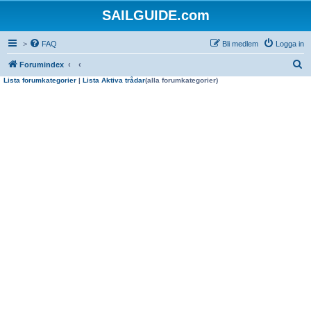
SAILGUIDE.com
>
FAQ
Bli medlem
Logga in
S
Forumindex
Lista forumkategorier
|
Lista Aktiva trådar
(alla forumkategorier)
ö
k