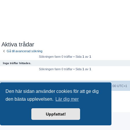
Aktiva trådar
Gå till avancerad sökning
Sökningen fann 0 träffar • Sida
1
av
1
Inga träffar hittades.
Sökningen fann 0 träffar • Sida
1
av
1
Forumindex
Alla tidsangivelser är UTC+01:00 UTC+1
Den här sidan använder cookies för att ge dig
Drivs av
phpBB
® Forum Software © phpBB Limited
den bästa upplevelsen.
Lär dig mer
Swedish translation by
phpBB Sweden
© 2006-2018
Integritetspolicy
|
Användarvillkor
Uppfattat!