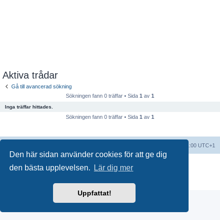
Aktiva trådar
Gå till avancerad sökning
Sökningen fann 0 träffar • Sida
1
av
1
Inga träffar hittades.
Sökningen fann 0 träffar • Sida
1
av
1
Forumindex
Alla tidsangivelser är UTC+01:00 UTC+1
Den här sidan använder cookies för att ge dig
Drivs av
phpBB
® Forum Software © phpBB Limited
den bästa upplevelsen.
Lär dig mer
Swedish translation by
phpBB Sweden
© 2006-2018
Integritetspolicy
|
Användarvillkor
Uppfattat!