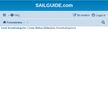
SAILGUIDE.com
>
FAQ
Bli medlem
Logga in
S
Forumindex
Lista forumkategorier
|
Lista Aktiva trådar
(alla forumkategorier)
ö
k