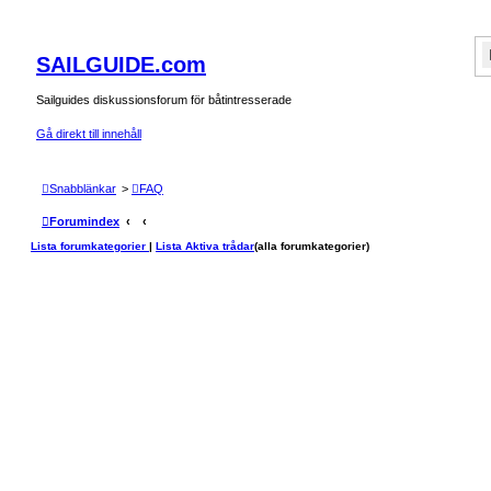
SAILGUIDE.com
Sailguides diskussionsforum för båtintresserade
Gå direkt till innehåll
Snabblänkar
>
FAQ
Forumindex
Lista forumkategorier
|
Lista Aktiva trådar
(alla forumkategorier)