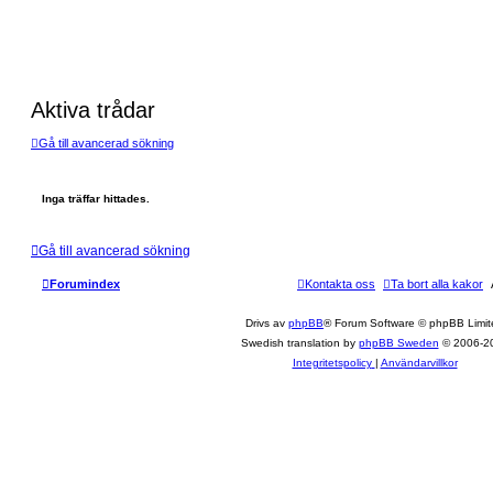
Aktiva trådar
Gå till avancerad sökning
Inga träffar hittades.
Gå till avancerad sökning
Forumindex
Kontakta oss
Ta bort alla kakor
Drivs av
phpBB
® Forum Software © phpBB Limit
Swedish translation by
phpBB Sweden
© 2006-2
Integritetspolicy
|
Användarvillkor