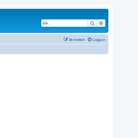
Sök
Avancerad söknin
Bli medlem
Logga in