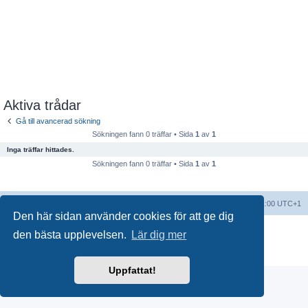
Aktiva trådar
Gå till avancerad sökning
Sökningen fann 0 träffar • Sida
1
av
1
Inga träffar hittades.
Sökningen fann 0 träffar • Sida
1
av
1
Forumindex
Alla tidsangivelser är UTC+01:00 UTC+1
Den här sidan använder cookies för att ge dig
Drivs av
phpBB
® Forum Software © phpBB Limited
den bästa upplevelsen.
Lär dig mer
Swedish translation by
phpBB Sweden
© 2006-2018
Integritetspolicy
|
Användarvillkor
Uppfattat!