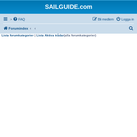
SAILGUIDE.com
>
FAQ
Bli medlem
Logga in
S
Forumindex
Lista forumkategorier
|
Lista Aktiva trådar
(alla forumkategorier)
ö
k