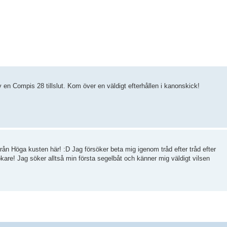
v en Compis 28 tillslut. Kom över en väldigt efterhållen i kanonskick!
från Höga kusten här! :D Jag försöker beta mig igenom tråd efter tråd efter
okare! Jag söker alltså min första segelbåt och känner mig väldigt vilsen