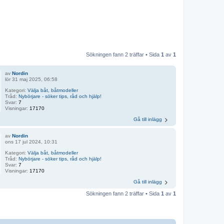
Sökningen fann 2 träffar • Sida
1
av
1
av
Nordin
lör 31 maj 2025, 06:58
Kategori:
Välja båt, båtmodeller
Tråd:
Nybörjare - söker tips, råd och hjälp!
Svar:
7
Visningar:
17170
Gå till inlägg
av
Nordin
ons 17 jul 2024, 10:31
Kategori:
Välja båt, båtmodeller
Tråd:
Nybörjare - söker tips, råd och hjälp!
Svar:
7
Visningar:
17170
Gå till inlägg
Sökningen fann 2 träffar • Sida
1
av
1