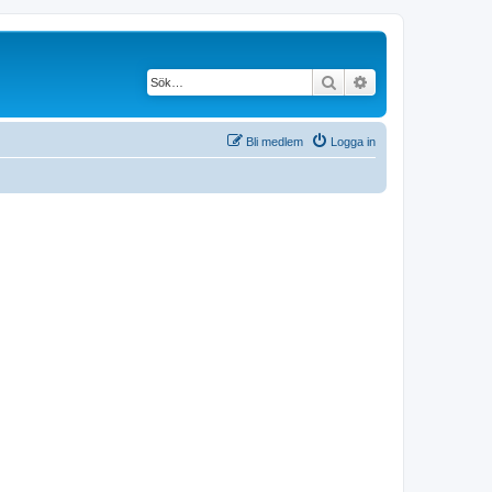
Sök
Avancerad söknin
Bli medlem
Logga in