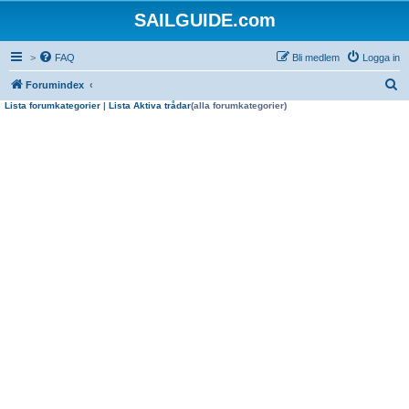
SAILGUIDE.com
>
FAQ
Bli medlem
Logga in
S
Forumindex
Lista forumkategorier
|
Lista Aktiva trådar
(alla forumkategorier)
ö
k