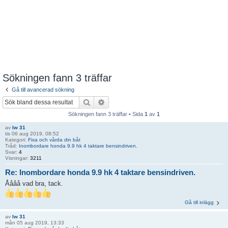
Sökningen fann 3 träffar
Gå till avancerad sökning
Sök
Avancerad sökning
Sökningen fann 3 träffar • Sida
1
av
1
av
Iw 31
tis 06 aug 2019, 08:52
Kategori:
Fixa och vårda din båt
Tråd:
Inombordare honda 9.9 hk 4 taktare bensindriven.
Svar:
4
Visningar:
3211
Re: Inombordare honda 9.9 hk 4 taktare bensindriven.
Åååå vad bra, tack.
Gå till inlägg
av
Iw 31
mån 05 aug 2019, 13:33