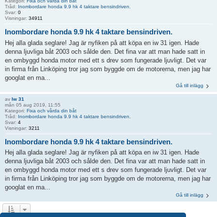
Kategori:
Fixa och vårda din båt
Tråd:
Inombordare honda 9.9 hk 4 taktare bensindriven.
Svar:
0
Visningar:
34911
Inombordare honda 9.9 hk 4 taktare bensindriven.
Hej alla glada seglare! Jag är nyfiken på att köpa en iw 31 igen. Hade
denna ljuvliga båt 2003 och sålde den. Det fina var att man hade satt in
en ombyggd honda motor med ett s drev som fungerade ljuvligt. Det var
in firma från Linköping tror jag som byggde om de motorerna, men jag har
googlat en ma...
Gå till inlägg
av
Iw 31
mån 05 aug 2019, 11:55
Kategori:
Fixa och vårda din båt
Tråd:
Inombordare honda 9.9 hk 4 taktare bensindriven.
Svar:
4
Visningar:
3211
Inombordare honda 9.9 hk 4 taktare bensindriven.
Hej alla glada seglare! Jag är nyfiken på att köpa en iw 31 igen. Hade
denna ljuvliga båt 2003 och sålde den. Det fina var att man hade satt in
en ombyggd honda motor med ett s drev som fungerade ljuvligt. Det var
in firma från Linköping tror jag som byggde om de motorerna, men jag har
googlat en ma...
Gå till inlägg