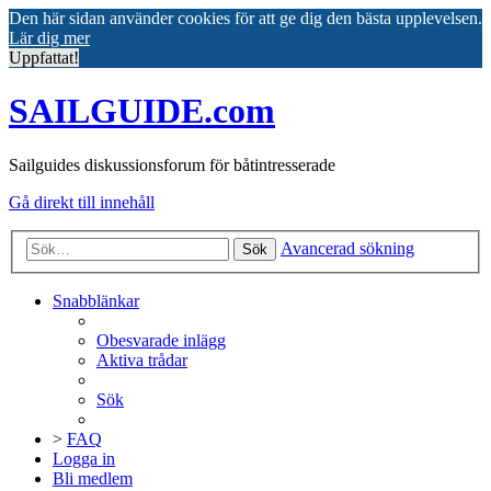
Den här sidan använder cookies för att ge dig den bästa upplevelsen.
Lär dig mer
Uppfattat!
SAILGUIDE.com
Sailguides diskussionsforum för båtintresserade
Gå direkt till innehåll
Avancerad sökning
Sök
Snabblänkar
Obesvarade inlägg
Aktiva trådar
Sök
>
FAQ
Logga in
Bli medlem