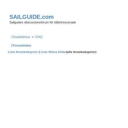
SAILGUIDE.com
Sailguides diskussionsforum för båtintresserade
Snabblänkar
>
FAQ
Forumindex
Lista forumkategorier
|
Lista Aktiva trådar
(alla forumkategorier)