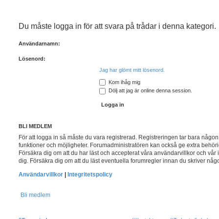
Du måste logga in för att svara på trådar i denna kategori.
Användarnamn:
Lösenord:
Jag har glömt mitt lösenord.
Kom ihåg mig
Dölj att jag är online denna session.
BLI MEDLEM
För att logga in så måste du vara registrerad. Registreringen tar bara någ
funktioner och möjligheter. Forumadministratören kan också ge extra behörig
Försäkra dig om att du har läst och accepterat våra användarvillkor och vår i
dig. Försäkra dig om att du läst eventuella forumregler innan du skriver någo
Användarvillkor
|
Integritetspolicy
Bli medlem