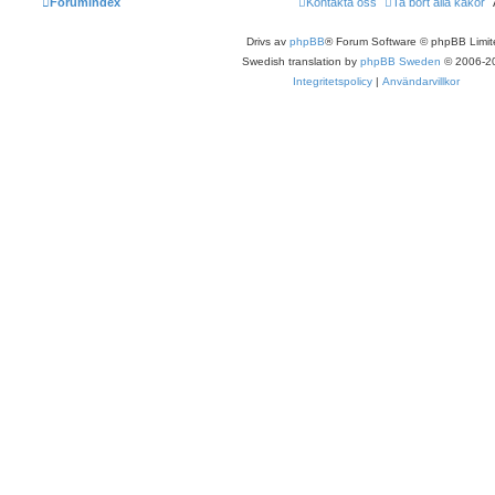
Forumindex
Kontakta oss
Ta bort alla kakor
Drivs av
phpBB
® Forum Software © phpBB Limit
Swedish translation by
phpBB Sweden
© 2006-2
Integritetspolicy
|
Användarvillkor