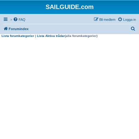
SAILGUIDE.com
>
FAQ
Bli medlem
Logga in
S
Forumindex
Lista forumkategorier
|
Lista Aktiva trådar
(alla forumkategorier)
ö
k