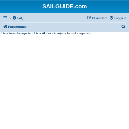
SAILGUIDE.com
>
FAQ
Bli medlem
Logga in
S
Forumindex
Lista forumkategorier
|
Lista Aktiva trådar
(alla forumkategorier)
ö
k