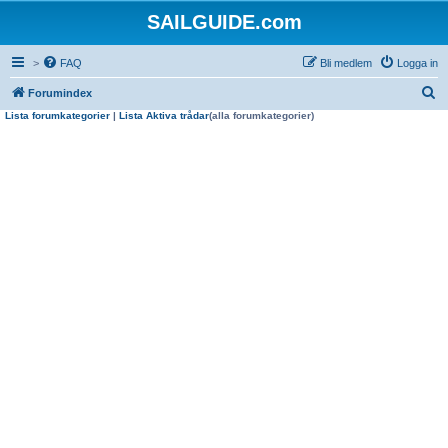
SAILGUIDE.com
>
FAQ
Bli medlem
Logga in
S
Forumindex
Lista forumkategorier
|
Lista Aktiva trådar
(alla forumkategorier)
ö
k