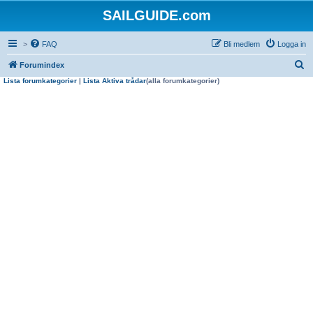
SAILGUIDE.com
>
FAQ
Bli medlem
Logga in
S
Forumindex
Lista forumkategorier
|
Lista Aktiva trådar
(alla forumkategorier)
ö
k