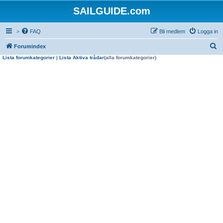
SAILGUIDE.com
>
FAQ
Bli medlem
Logga in
S
Forumindex
Lista forumkategorier
|
Lista Aktiva trådar
(alla forumkategorier)
ö
k