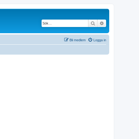
Sök
Avancerad söknin
Bli medlem
Logga in