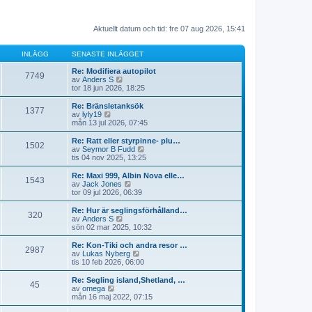
Aktuellt datum och tid: fre 07 aug 2026, 15:41
INLÄGG
SENASTE INLÄGGET
Re: Modifiera autopilot
7749
G
av
Anders S
å
tor 18 jun 2026, 18:25
t
i
Re: Bränsletanksök
1377
l
G
av
lyly19
l
å
mån 13 jul 2026, 07:45
d
t
e
i
Re: Ratt eller styrpinne- plu…
1502
t
l
G
av
Seymor B Fudd
s
l
å
tis 04 nov 2025, 13:25
e
d
t
n
e
i
Re: Maxi 999, Albin Nova elle…
a
1543
t
l
G
av
Jack Jones
s
s
l
å
tor 09 jul 2026, 06:39
t
e
d
t
e
n
e
i
Re: Hur är seglingsförhålland…
i
a
320
t
l
G
av
Anders S
n
s
s
l
å
sön 02 mar 2025, 10:32
l
t
e
d
t
ä
e
n
e
i
Re: Kon-Tiki och andra resor …
g
i
a
2987
t
l
G
av
Lukas Nyberg
g
n
s
s
l
å
tis 10 feb 2026, 06:00
e
l
t
e
d
t
t
ä
e
n
e
i
Re: Segling island,Shetland, …
g
i
a
45
t
l
G
av
omega
g
n
s
s
l
å
mån 16 maj 2022, 07:15
e
l
t
e
d
t
t
ä
e
n
e