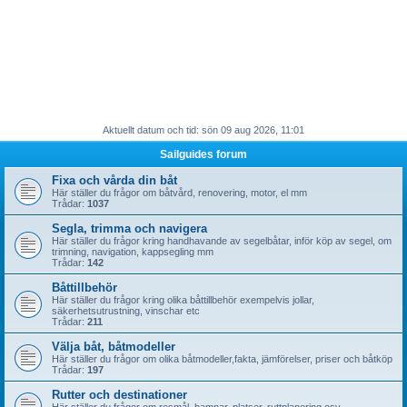
Aktuellt datum och tid: sön 09 aug 2026, 11:01
Sailguides forum
Fixa och vårda din båt
Här ställer du frågor om båtvård, renovering, motor, el mm
Trådar:
1037
Segla, trimma och navigera
Här ställer du frågor kring handhavande av segelbåtar, inför köp av segel, om
trimning, navigation, kappsegling mm
Trådar:
142
Båttillbehör
Här ställer du frågor kring olika båttillbehör exempelvis jollar,
säkerhetsutrustning, vinschar etc
Trådar:
211
Välja båt, båtmodeller
Här ställer du frågor om olika båtmodeller,fakta, jämförelser, priser och båtköp
Trådar:
197
Rutter och destinationer