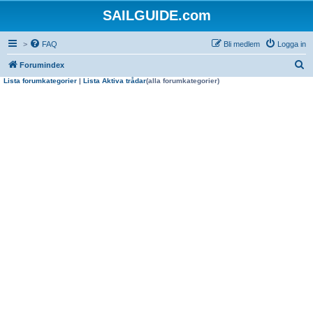
SAILGUIDE.com
>
FAQ
Bli medlem
Logga in
S
Forumindex
Lista forumkategorier
|
Lista Aktiva trådar
(alla forumkategorier)
ö
k