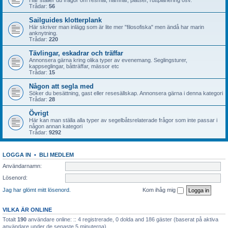
Här ställer du frågor om resmål, hamnar, platser, ruttplanering osv.
Trådar:
56
Sailguides klotterplank
Här skriver man inlägg som är lite mer "filosofiska" men ändå har marin
anknytning.
Trådar:
220
Tävlingar, eskadrar och träffar
Annonsera gärna kring olika typer av evenemang. Seglingsturer,
kappseglingar, båtträffar, mässor etc
Trådar:
15
Någon att segla med
Söker du besättning, gast eller resesällskap. Annonsera gärna i denna kategori
Trådar:
28
Övrigt
Här kan man ställa alla typer av segelbåtsrelaterade frågor som inte passar i
någon annan kategori
Trådar:
9292
LOGGA IN
•
BLI MEDLEM
Användarnamn:
Lösenord:
Jag har glömt mitt lösenord.
Kom ihåg mig
VILKA ÄR ONLINE
Totalt
190
användare online: :: 4 registrerade, 0 dolda and 186 gäster (baserat på aktiva
användare under de senaste 5 minuterna)