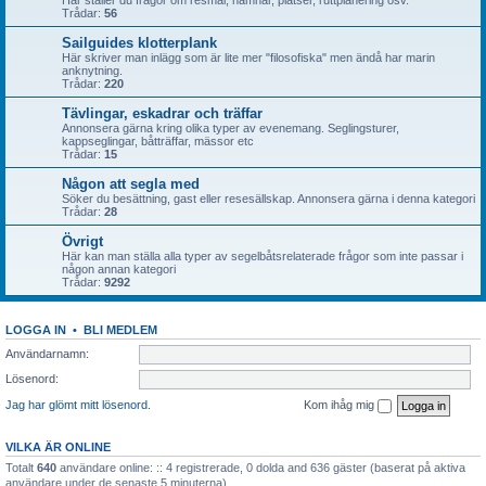
Här ställer du frågor om resmål, hamnar, platser, ruttplanering osv.
Trådar:
56
Sailguides klotterplank
Här skriver man inlägg som är lite mer "filosofiska" men ändå har marin
anknytning.
Trådar:
220
Tävlingar, eskadrar och träffar
Annonsera gärna kring olika typer av evenemang. Seglingsturer,
kappseglingar, båtträffar, mässor etc
Trådar:
15
Någon att segla med
Söker du besättning, gast eller resesällskap. Annonsera gärna i denna kategori
Trådar:
28
Övrigt
Här kan man ställa alla typer av segelbåtsrelaterade frågor som inte passar i
någon annan kategori
Trådar:
9292
LOGGA IN
•
BLI MEDLEM
Användarnamn:
Lösenord:
Jag har glömt mitt lösenord.
Kom ihåg mig
VILKA ÄR ONLINE
Totalt
640
användare online: :: 4 registrerade, 0 dolda and 636 gäster (baserat på aktiva
användare under de senaste 5 minuterna)