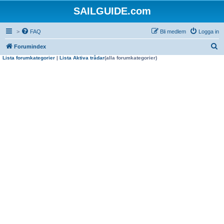
SAILGUIDE.com
>
FAQ
Bli medlem
Logga in
S
Forumindex
Lista forumkategorier
|
Lista Aktiva trådar
(alla forumkategorier)
ö
k