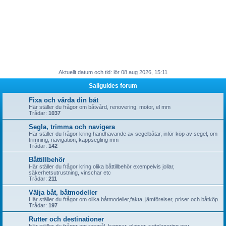
Aktuellt datum och tid: lör 08 aug 2026, 15:11
Sailguides forum
Fixa och vårda din båt
Här ställer du frågor om båtvård, renovering, motor, el mm
Trådar:
1037
Segla, trimma och navigera
Här ställer du frågor kring handhavande av segelbåtar, inför köp av segel, om
trimning, navigation, kappsegling mm
Trådar:
142
Båttillbehör
Här ställer du frågor kring olika båttillbehör exempelvis jollar,
säkerhetsutrustning, vinschar etc
Trådar:
211
Välja båt, båtmodeller
Här ställer du frågor om olika båtmodeller,fakta, jämförelser, priser och båtköp
Trådar:
197
Rutter och destinationer