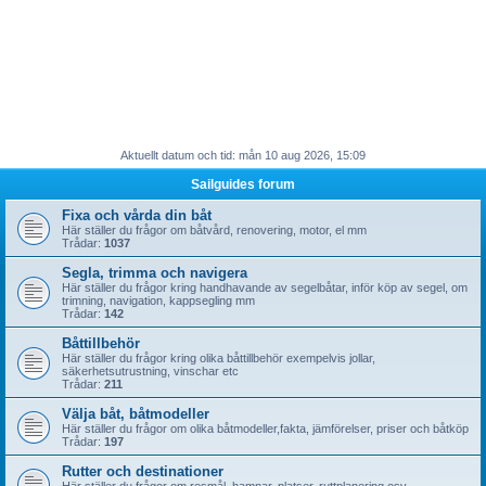
Aktuellt datum och tid: mån 10 aug 2026, 15:09
Sailguides forum
Fixa och vårda din båt
Här ställer du frågor om båtvård, renovering, motor, el mm
Trådar:
1037
Segla, trimma och navigera
Här ställer du frågor kring handhavande av segelbåtar, inför köp av segel, om
trimning, navigation, kappsegling mm
Trådar:
142
Båttillbehör
Här ställer du frågor kring olika båttillbehör exempelvis jollar,
säkerhetsutrustning, vinschar etc
Trådar:
211
Välja båt, båtmodeller
Här ställer du frågor om olika båtmodeller,fakta, jämförelser, priser och båtköp
Trådar:
197
Rutter och destinationer