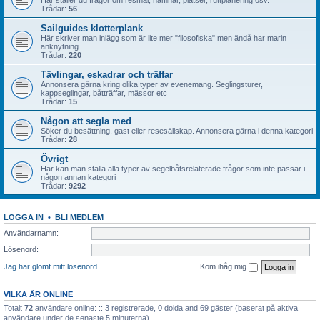
Här ställer du frågor om resmål, hamnar, platser, ruttplanering osv.
Trådar:
56
Sailguides klotterplank
Här skriver man inlägg som är lite mer "filosofiska" men ändå har marin
anknytning.
Trådar:
220
Tävlingar, eskadrar och träffar
Annonsera gärna kring olika typer av evenemang. Seglingsturer,
kappseglingar, båtträffar, mässor etc
Trådar:
15
Någon att segla med
Söker du besättning, gast eller resesällskap. Annonsera gärna i denna kategori
Trådar:
28
Övrigt
Här kan man ställa alla typer av segelbåtsrelaterade frågor som inte passar i
någon annan kategori
Trådar:
9292
LOGGA IN
•
BLI MEDLEM
Användarnamn:
Lösenord:
Jag har glömt mitt lösenord.
Kom ihåg mig
VILKA ÄR ONLINE
Totalt
72
användare online: :: 3 registrerade, 0 dolda and 69 gäster (baserat på aktiva
användare under de senaste 5 minuterna)