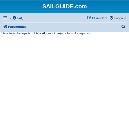
SAILGUIDE.com
>
FAQ
Bli medlem
Logga in
S
Forumindex
Lista forumkategorier
|
Lista Aktiva trådar
(alla forumkategorier)
ö
k