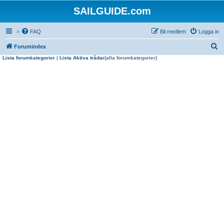
SAILGUIDE.com
>
FAQ
Bli medlem
Logga in
S
Forumindex
Lista forumkategorier
|
Lista Aktiva trådar
(alla forumkategorier)
ö
k