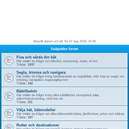
Aktuellt datum och tid: fre 07 aug 2026, 19:46
Sailguides forum
Fixa och vårda din båt
Här ställer du frågor om båtvård, renovering, motor, el mm
Trådar:
1037
Segla, trimma och navigera
Här ställer du frågor kring handhavande av segelbåtar, inför köp av segel, om
trimning, navigation, kappsegling mm
Trådar:
142
Båttillbehör
Här ställer du frågor kring olika båttillbehör exempelvis jollar,
säkerhetsutrustning, vinschar etc
Trådar:
211
Välja båt, båtmodeller
Här ställer du frågor om olika båtmodeller,fakta, jämförelser, priser och båtköp
Trådar:
197
Rutter och destinationer