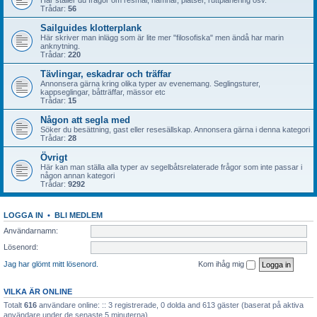
Här ställer du frågor om resmål, hamnar, platser, ruttplanering osv.
Trådar:
56
Sailguides klotterplank
Här skriver man inlägg som är lite mer "filosofiska" men ändå har marin
anknytning.
Trådar:
220
Tävlingar, eskadrar och träffar
Annonsera gärna kring olika typer av evenemang. Seglingsturer,
kappseglingar, båtträffar, mässor etc
Trådar:
15
Någon att segla med
Söker du besättning, gast eller resesällskap. Annonsera gärna i denna kategori
Trådar:
28
Övrigt
Här kan man ställa alla typer av segelbåtsrelaterade frågor som inte passar i
någon annan kategori
Trådar:
9292
LOGGA IN
•
BLI MEDLEM
Användarnamn:
Lösenord:
Jag har glömt mitt lösenord.
Kom ihåg mig
VILKA ÄR ONLINE
Totalt
616
användare online: :: 3 registrerade, 0 dolda and 613 gäster (baserat på aktiva
användare under de senaste 5 minuterna)