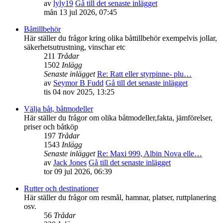
av
lyly19
Gå till det senaste inlägget
mån 13 jul 2026, 07:45
Båttillbehör
Här ställer du frågor kring olika båttillbehör exempelvis jollar,
säkerhetsutrustning, vinschar etc
211
Trådar
1502
Inlägg
Senaste inlägget
Re: Ratt eller styrpinne- plu…
av
Seymor B Fudd
Gå till det senaste inlägget
tis 04 nov 2025, 13:25
Välja båt, båtmodeller
Här ställer du frågor om olika båtmodeller,fakta, jämförelser,
priser och båtköp
197
Trådar
1543
Inlägg
Senaste inlägget
Re: Maxi 999, Albin Nova elle…
av
Jack Jones
Gå till det senaste inlägget
tor 09 jul 2026, 06:39
Rutter och destinationer
Här ställer du frågor om resmål, hamnar, platser, ruttplanering
osv.
56
Trådar