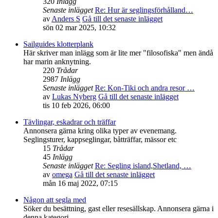
320
Inlägg
Senaste inlägget
Re: Hur är seglingsförhålland…
av
Anders S
Gå till det senaste inlägget
sön 02 mar 2025, 10:32
Sailguides klotterplank
Här skriver man inlägg som är lite mer "filosofiska" men ändå
har marin anknytning.
220
Trådar
2987
Inlägg
Senaste inlägget
Re: Kon-Tiki och andra resor …
av
Lukas Nyberg
Gå till det senaste inlägget
tis 10 feb 2026, 06:00
Tävlingar, eskadrar och träffar
Annonsera gärna kring olika typer av evenemang.
Seglingsturer, kappseglingar, båtträffar, mässor etc
15
Trådar
45
Inlägg
Senaste inlägget
Re: Segling island,Shetland, …
av
omega
Gå till det senaste inlägget
mån 16 maj 2022, 07:15
Någon att segla med
Söker du besättning, gast eller resesällskap. Annonsera gärna i
denna kategori