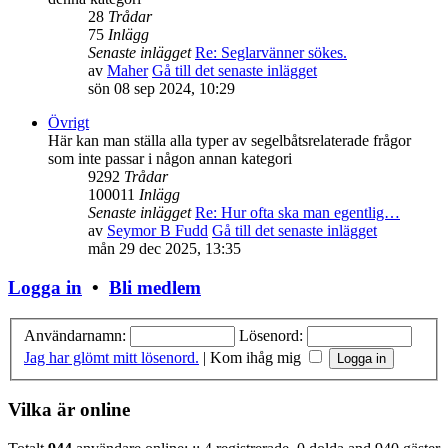
28
Trådar
75
Inlägg
Senaste inlägget
Re: Seglarvänner sökes.
av
Maher
Gå till det senaste inlägget
sön 08 sep 2024, 10:29
Övrigt
Här kan man ställa alla typer av segelbåtsrelaterade frågor
som inte passar i någon annan kategori
9292
Trådar
100011
Inlägg
Senaste inlägget
Re: Hur ofta ska man egentlig…
av
Seymor B Fudd
Gå till det senaste inlägget
mån 29 dec 2025, 13:35
Logga in
•
Bli medlem
Användarnamn:
Lösenord:
Jag har glömt mitt lösenord.
|
Kom ihåg mig
Vilka är online