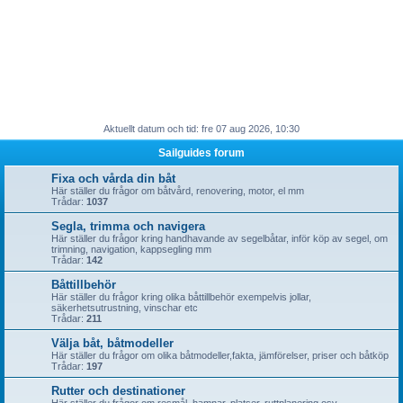
Aktuellt datum och tid: fre 07 aug 2026, 10:30
Sailguides forum
Fixa och vårda din båt
Här ställer du frågor om båtvård, renovering, motor, el mm
Trådar:
1037
Segla, trimma och navigera
Här ställer du frågor kring handhavande av segelbåtar, inför köp av segel, om
trimning, navigation, kappsegling mm
Trådar:
142
Båttillbehör
Här ställer du frågor kring olika båttillbehör exempelvis jollar,
säkerhetsutrustning, vinschar etc
Trådar:
211
Välja båt, båtmodeller
Här ställer du frågor om olika båtmodeller,fakta, jämförelser, priser och båtköp
Trådar:
197
Rutter och destinationer