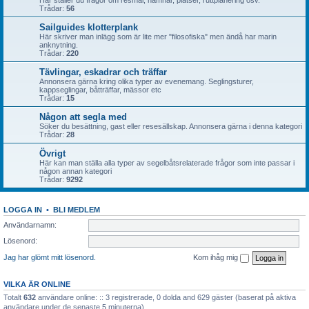
Här ställer du frågor om resmål, hamnar, platser, ruttplanering osv.
Trådar:
56
Sailguides klotterplank
Här skriver man inlägg som är lite mer "filosofiska" men ändå har marin
anknytning.
Trådar:
220
Tävlingar, eskadrar och träffar
Annonsera gärna kring olika typer av evenemang. Seglingsturer,
kappseglingar, båtträffar, mässor etc
Trådar:
15
Någon att segla med
Söker du besättning, gast eller resesällskap. Annonsera gärna i denna kategori
Trådar:
28
Övrigt
Här kan man ställa alla typer av segelbåtsrelaterade frågor som inte passar i
någon annan kategori
Trådar:
9292
LOGGA IN
•
BLI MEDLEM
Användarnamn:
Lösenord:
Jag har glömt mitt lösenord.
Kom ihåg mig
VILKA ÄR ONLINE
Totalt
632
användare online: :: 3 registrerade, 0 dolda and 629 gäster (baserat på aktiva
användare under de senaste 5 minuterna)