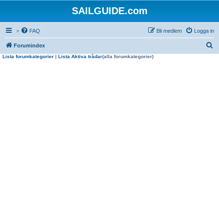
SAILGUIDE.com
>
FAQ
Bli medlem
Logga in
S
Forumindex
Lista forumkategorier
|
Lista Aktiva trådar
(alla forumkategorier)
ö
k