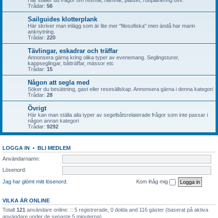
Här ställer du frågor om resmål, hamnar, platser, ruttplanering osv.
Trådar:
56
Sailguides klotterplank
Här skriver man inlägg som är lite mer "filosofiska" men ändå har marin
anknytning.
Trådar:
220
Tävlingar, eskadrar och träffar
Annonsera gärna kring olika typer av evenemang. Seglingsturer,
kappseglingar, båtträffar, mässor etc
Trådar:
15
Någon att segla med
Söker du besättning, gast eller resesällskap. Annonsera gärna i denna kategori
Trådar:
28
Övrigt
Här kan man ställa alla typer av segelbåtsrelaterade frågor som inte passar i
någon annan kategori
Trådar:
9292
LOGGA IN
•
BLI MEDLEM
Användarnamn:
Lösenord:
Jag har glömt mitt lösenord.
Kom ihåg mig
VILKA ÄR ONLINE
Totalt
121
användare online: :: 5 registrerade, 0 dolda and 116 gäster (baserat på aktiva
användare under de senaste 5 minuterna)