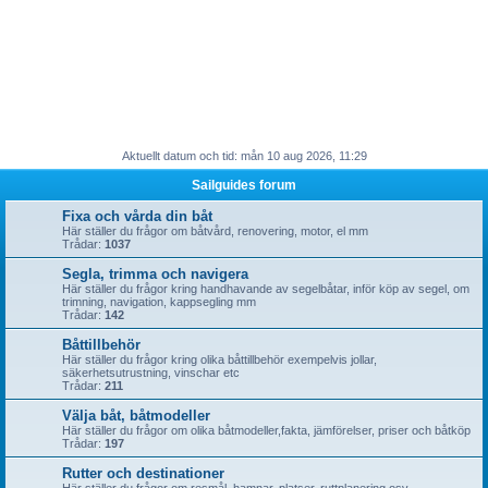
Aktuellt datum och tid: mån 10 aug 2026, 11:29
Sailguides forum
Fixa och vårda din båt
Här ställer du frågor om båtvård, renovering, motor, el mm
Trådar:
1037
Segla, trimma och navigera
Här ställer du frågor kring handhavande av segelbåtar, inför köp av segel, om
trimning, navigation, kappsegling mm
Trådar:
142
Båttillbehör
Här ställer du frågor kring olika båttillbehör exempelvis jollar,
säkerhetsutrustning, vinschar etc
Trådar:
211
Välja båt, båtmodeller
Här ställer du frågor om olika båtmodeller,fakta, jämförelser, priser och båtköp
Trådar:
197
Rutter och destinationer