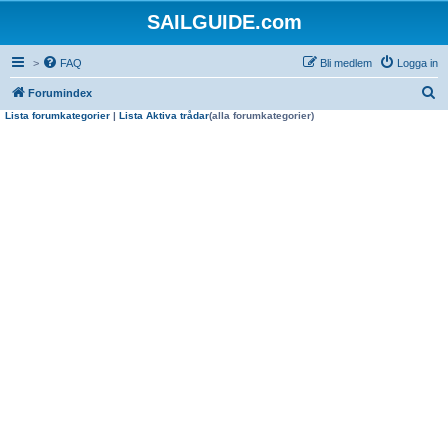
SAILGUIDE.com
>
FAQ
Bli medlem
Logga in
S
Forumindex
Lista forumkategorier
|
Lista Aktiva trådar
(alla forumkategorier)
ö
k