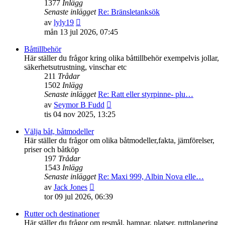
1377
Inlägg
Senaste inlägget
Re: Bränsletanksök
Gå
av
lyly19
till
mån 13 jul 2026, 07:45
det
senaste
Båttillbehör
inlägget
Här ställer du frågor kring olika båttillbehör exempelvis jollar,
säkerhetsutrustning, vinschar etc
211
Trådar
1502
Inlägg
Senaste inlägget
Re: Ratt eller styrpinne- plu…
Gå
av
Seymor B Fudd
till
tis 04 nov 2025, 13:25
det
senaste
Välja båt, båtmodeller
inlägget
Här ställer du frågor om olika båtmodeller,fakta, jämförelser,
priser och båtköp
197
Trådar
1543
Inlägg
Senaste inlägget
Re: Maxi 999, Albin Nova elle…
Gå
av
Jack Jones
till
tor 09 jul 2026, 06:39
det
senaste
Rutter och destinationer
inlägget
Här ställer du frågor om resmål, hamnar, platser, ruttplanering