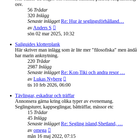
osv.
56
Trådar
320
Inlägg
Senaste inlägget
Re: Hur är seglingsförhålland…
Gå
av
Anders S
till
sön 02 mar 2025, 10:32
det
senaste
Sailguides klotterplank
inlägget
Här skriver man inlägg som är lite mer "filosofiska" men ändå
har marin anknytning.
220
Trådar
2987
Inlägg
Senaste inlägget
Re: Kon-Tiki och andra resor …
Gå
av
Lukas Nyberg
till
tis 10 feb 2026, 06:00
det
senaste
Tävlingar, eskadrar och träffar
inlägget
Annonsera gärna kring olika typer av evenemang.
Seglingsturer, kappseglingar, båtträffar, mässor etc
15
Trådar
45
Inlägg
Senaste inlägget
Re: Segling island,Shetland, …
Gå
av
omega
till
mån 16 maj 2022, 07:15