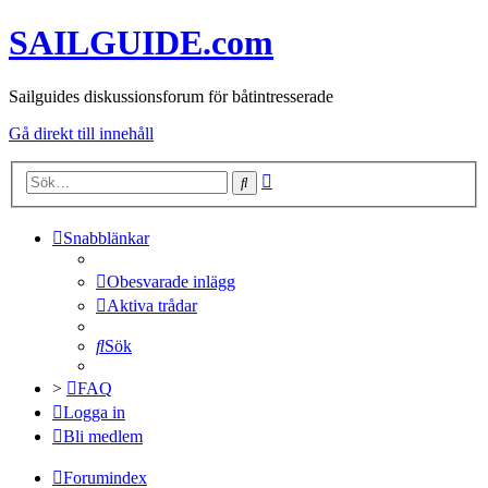
SAILGUIDE.com
Sailguides diskussionsforum för båtintresserade
Gå direkt till innehåll
Avancerad
Sök
sökning
Snabblänkar
Obesvarade inlägg
Aktiva trådar
Sök
>
FAQ
Logga in
Bli medlem
Forumindex