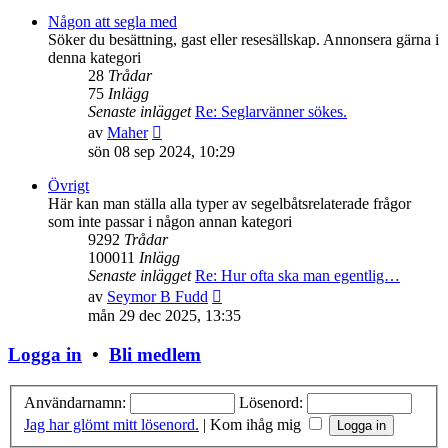
det
senaste
Någon att segla med
inlägget
Söker du besättning, gast eller resesällskap. Annonsera gärna i
denna kategori
28
Trådar
75
Inlägg
Senaste inlägget
Re: Seglarvänner sökes.
Gå
av
Maher
till
sön 08 sep 2024, 10:29
det
senaste
Övrigt
inlägget
Här kan man ställa alla typer av segelbåtsrelaterade frågor
som inte passar i någon annan kategori
9292
Trådar
100011
Inlägg
Senaste inlägget
Re: Hur ofta ska man egentlig…
Gå
av
Seymor B Fudd
till
mån 29 dec 2025, 13:35
det
senaste
Logga in
•
Bli medlem
inlägget
Användarnamn:
Lösenord:
Jag har glömt mitt lösenord.
|
Kom ihåg mig