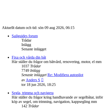
Aktuellt datum och tid: sön 09 aug 2026, 06:15
Sailguides forum
Trådar
Inlägg
Senaste inlägget
Fixa och vårda din båt
Här ställer du frågor om båtvård, renovering, motor, el mm
1037
Trådar
7749
Inlägg
Senaste inlägget
Re: Modifiera autopilot
Gå
av
Anders S
till
tor 18 jun 2026, 18:25
det
senaste
Segla, trimma och navigera
inlägget
Här ställer du frågor kring handhavande av segelbåtar, inför
köp av segel, om trimning, navigation, kappsegling mm
142
Trådar