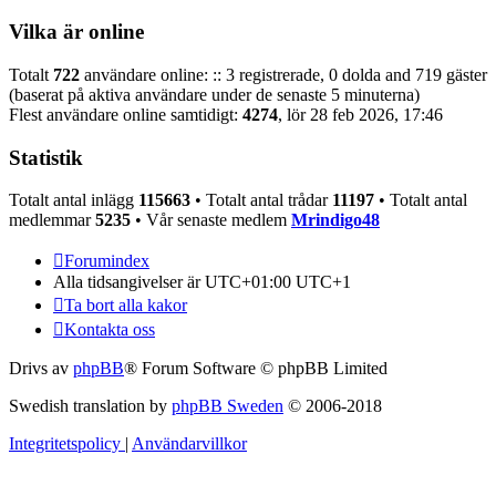
Vilka är online
Totalt
722
användare online: :: 3 registrerade, 0 dolda and 719 gäster
(baserat på aktiva användare under de senaste 5 minuterna)
Flest användare online samtidigt:
4274
, lör 28 feb 2026, 17:46
Statistik
Totalt antal inlägg
115663
• Totalt antal trådar
11197
• Totalt antal
medlemmar
5235
• Vår senaste medlem
Mrindigo48
Forumindex
Alla tidsangivelser är UTC+01:00 UTC+1
Ta bort alla kakor
Kontakta oss
Drivs av
phpBB
® Forum Software © phpBB Limited
Swedish translation by
phpBB Sweden
© 2006-2018
Integritetspolicy
|
Användarvillkor