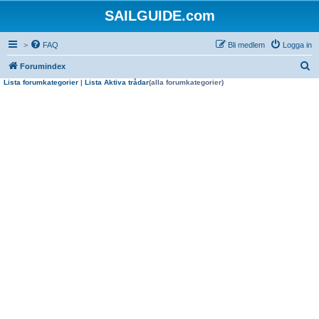
SAILGUIDE.com
>
FAQ
Bli medlem
Logga in
S
Forumindex
Lista forumkategorier
|
Lista Aktiva trådar
(alla forumkategorier)
ö
k