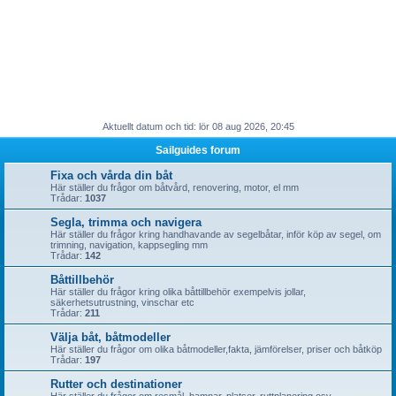
Aktuellt datum och tid: lör 08 aug 2026, 20:45
Sailguides forum
Fixa och vårda din båt
Här ställer du frågor om båtvård, renovering, motor, el mm
Trådar:
1037
Segla, trimma och navigera
Här ställer du frågor kring handhavande av segelbåtar, inför köp av segel, om
trimning, navigation, kappsegling mm
Trådar:
142
Båttillbehör
Här ställer du frågor kring olika båttillbehör exempelvis jollar,
säkerhetsutrustning, vinschar etc
Trådar:
211
Välja båt, båtmodeller
Här ställer du frågor om olika båtmodeller,fakta, jämförelser, priser och båtköp
Trådar:
197
Rutter och destinationer