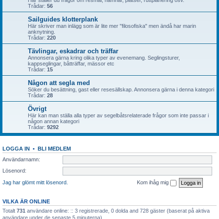
Här ställer du frågor om resmål, hamnar, platser, ruttplanering osv.
Trådar:
56
Sailguides klotterplank
Här skriver man inlägg som är lite mer "filosofiska" men ändå har marin
anknytning.
Trådar:
220
Tävlingar, eskadrar och träffar
Annonsera gärna kring olika typer av evenemang. Seglingsturer,
kappseglingar, båtträffar, mässor etc
Trådar:
15
Någon att segla med
Söker du besättning, gast eller resesällskap. Annonsera gärna i denna kategori
Trådar:
28
Övrigt
Här kan man ställa alla typer av segelbåtsrelaterade frågor som inte passar i
någon annan kategori
Trådar:
9292
LOGGA IN
•
BLI MEDLEM
Användarnamn:
Lösenord:
Jag har glömt mitt lösenord.
Kom ihåg mig
VILKA ÄR ONLINE
Totalt
731
användare online: :: 3 registrerade, 0 dolda and 728 gäster (baserat på aktiva
användare under de senaste 5 minuterna)