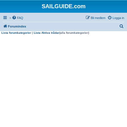
SAILGUIDE.com
>
FAQ
Bli medlem
Logga in
S
Forumindex
Lista forumkategorier
|
Lista Aktiva trådar
(alla forumkategorier)
ö
k