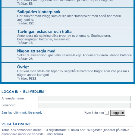
Här ställer du frågor om resmål, hamnar, platser, ruttplanering osv.
Trådar:
56
Sailguides klotterplank
Här skriver man inlägg som är lite mer "filosofiska" men ändå har marin
anknytning.
Trådar:
220
Tävlingar, eskadrar och träffar
Annonsera gärna kring olika typer av evenemang. Seglingsturer,
kappseglingar, båtträffar, mässor etc
Trådar:
15
Någon att segla med
Söker du besättning, gast eller resesällskap. Annonsera gärna i denna kategori
Trådar:
28
Övrigt
Här kan man ställa alla typer av segelbåtsrelaterade frågor som inte passar i
någon annan kategori
Trådar:
9292
LOGGA IN
•
BLI MEDLEM
Användarnamn:
Lösenord:
Jag har glömt mitt lösenord.
Kom ihåg mig
VILKA ÄR ONLINE
Totalt
773
användare online: :: 4 registrerade, 0 dolda and 769 gäster (baserat på aktiva
användare under de senaste 5 minuterna)