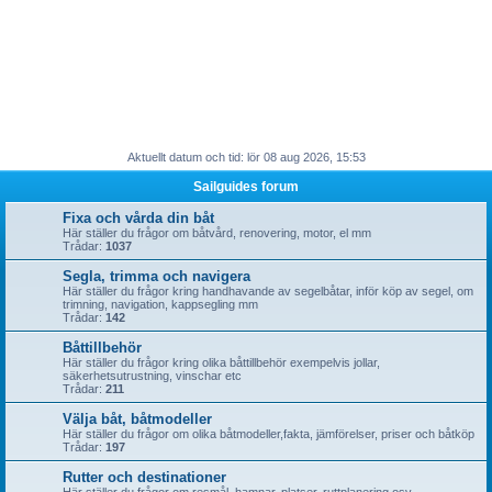
Aktuellt datum och tid: lör 08 aug 2026, 15:53
Sailguides forum
Fixa och vårda din båt
Här ställer du frågor om båtvård, renovering, motor, el mm
Trådar:
1037
Segla, trimma och navigera
Här ställer du frågor kring handhavande av segelbåtar, inför köp av segel, om
trimning, navigation, kappsegling mm
Trådar:
142
Båttillbehör
Här ställer du frågor kring olika båttillbehör exempelvis jollar,
säkerhetsutrustning, vinschar etc
Trådar:
211
Välja båt, båtmodeller
Här ställer du frågor om olika båtmodeller,fakta, jämförelser, priser och båtköp
Trådar:
197
Rutter och destinationer