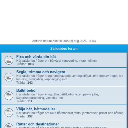
Aktuellt datum och tid: sön 09 aug 2026, 11:03
Sailguides forum
Fixa och vårda din båt
Här ställer du frågor om båtvård, renovering, motor, el mm
Trådar:
1037
Segla, trimma och navigera
Här ställer du frågor kring handhavande av segelbåtar, inför köp av segel, om
trimning, navigation, kappsegling mm
Trådar:
142
Båttillbehör
Här ställer du frågor kring olika båttillbehör exempelvis jollar,
säkerhetsutrustning, vinschar etc
Trådar:
211
Välja båt, båtmodeller
Här ställer du frågor om olika båtmodeller,fakta, jämförelser, priser och båtköp
Trådar:
197
Rutter och destinationer