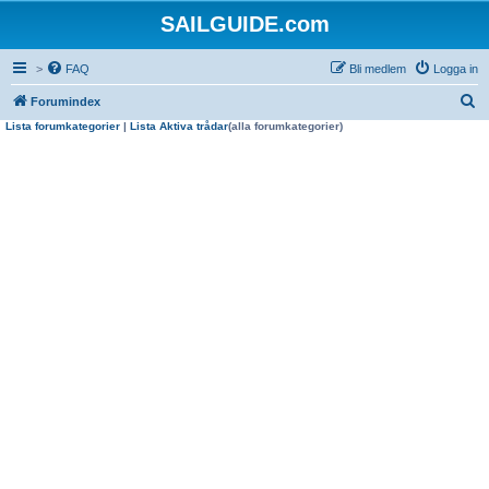
SAILGUIDE.com
>
FAQ
Bli medlem
Logga in
S
Forumindex
Lista forumkategorier
|
Lista Aktiva trådar
(alla forumkategorier)
ö
k