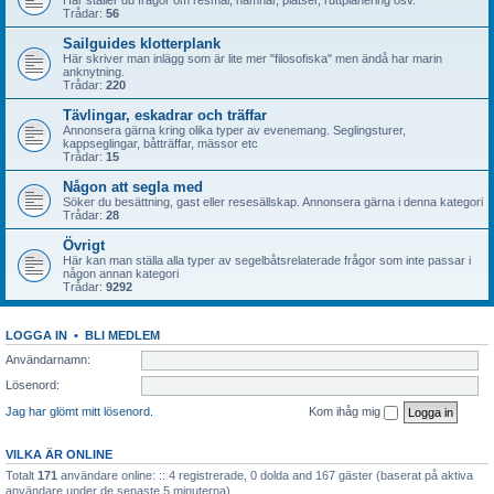
Här ställer du frågor om resmål, hamnar, platser, ruttplanering osv.
Trådar:
56
Sailguides klotterplank
Här skriver man inlägg som är lite mer "filosofiska" men ändå har marin
anknytning.
Trådar:
220
Tävlingar, eskadrar och träffar
Annonsera gärna kring olika typer av evenemang. Seglingsturer,
kappseglingar, båtträffar, mässor etc
Trådar:
15
Någon att segla med
Söker du besättning, gast eller resesällskap. Annonsera gärna i denna kategori
Trådar:
28
Övrigt
Här kan man ställa alla typer av segelbåtsrelaterade frågor som inte passar i
någon annan kategori
Trådar:
9292
LOGGA IN
•
BLI MEDLEM
Användarnamn:
Lösenord:
Jag har glömt mitt lösenord.
Kom ihåg mig
VILKA ÄR ONLINE
Totalt
171
användare online: :: 4 registrerade, 0 dolda and 167 gäster (baserat på aktiva
användare under de senaste 5 minuterna)