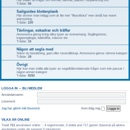
Här ställer du frågor om resmål, hamnar, platser, ruttplanering osv.
Trådar:
56
Sailguides klotterplank
Här skriver man inlägg som är lite mer "filosofiska" men ändå har marin
anknytning.
Trådar:
220
Tävlingar, eskadrar och träffar
Annonsera gärna kring olika typer av evenemang. Seglingsturer,
kappseglingar, båtträffar, mässor etc
Trådar:
15
Någon att segla med
Söker du besättning, gast eller resesällskap. Annonsera gärna i denna kategori
Trådar:
28
Övrigt
Här kan man ställa alla typer av segelbåtsrelaterade frågor som inte passar i
någon annan kategori
Trådar:
9292
LOGGA IN
•
BLI MEDLEM
Användarnamn:
Lösenord:
Jag har glömt mitt lösenord.
Kom ihåg mig
VILKA ÄR ONLINE
Totalt
721
användare online: :: 4 registrerade, 0 dolda and 717 gäster (baserat på aktiva
användare under de senaste 5 minuterna)