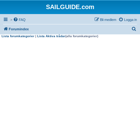
SAILGUIDE.com
>
FAQ
Bli medlem
Logga in
S
Forumindex
Lista forumkategorier
|
Lista Aktiva trådar
(alla forumkategorier)
ö
k