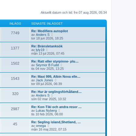
Aktuellt datum och tid: fre 07 aug 2026, 05:34
INLÄGG
SENASTE INLÄGGET
Re: Modifiera autopilot
7749
G
av
Anders S
å
tor 18 jun 2026, 18:25
t
i
Re: Bränsletanksök
1377
l
G
av
lyly19
l
å
mån 13 jul 2026, 07:45
d
t
e
i
Re: Ratt eller styrpinne- plu…
1502
t
l
G
av
Seymor B Fudd
s
l
å
tis 04 nov 2025, 13:25
e
d
t
n
e
i
Re: Maxi 999, Albin Nova elle…
a
1543
t
l
G
av
Jack Jones
s
s
l
å
tor 09 jul 2026, 06:39
t
e
d
t
e
n
e
i
Re: Hur är seglingsförhålland…
i
a
320
t
l
G
av
Anders S
n
s
s
l
å
sön 02 mar 2025, 10:32
l
t
e
d
t
ä
e
n
e
i
Re: Kon-Tiki och andra resor …
g
i
a
2987
t
l
G
av
Lukas Nyberg
g
n
s
s
l
å
tis 10 feb 2026, 06:00
e
l
t
e
d
t
t
ä
e
n
e
i
Re: Segling island,Shetland, …
g
i
a
45
t
l
G
av
omega
g
n
s
s
l
å
mån 16 maj 2022, 07:15
e
l
t
e
d
t
t
ä
e
n
e