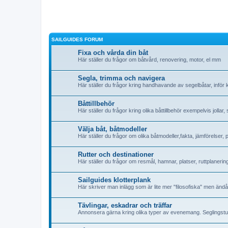
SAILGUIDES FORUM
Fixa och vårda din båt
Här ställer du frågor om båtvård, renovering, motor, el mm
Segla, trimma och navigera
Här ställer du frågor kring handhavande av segelbåtar, inför
Båttillbehör
Här ställer du frågor kring olika båttillbehör exempelvis jollar
Välja båt, båtmodeller
Här ställer du frågor om olika båtmodeller,fakta, jämförelser,
Rutter och destinationer
Här ställer du frågor om resmål, hamnar, platser, ruttplanerin
Sailguides klotterplank
Här skriver man inlägg som är lite mer "filosofiska" men änd
Tävlingar, eskadrar och träffar
Annonsera gärna kring olika typer av evenemang. Seglingsture