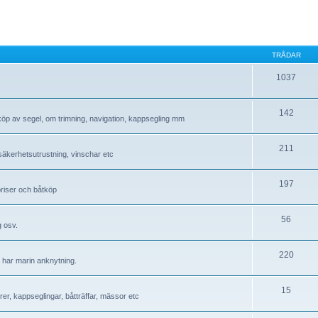
TRÅDAR
1037
142
 köp av segel, om trimning, navigation, kappsegling mm
211
, säkerhetsutrustning, vinschar etc
197
 priser och båtköp
56
g osv.
220
å har marin anknytning.
15
r, kappseglingar, båtträffar, mässor etc