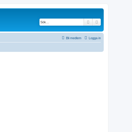
Sök
Avancerad söknin
Bli medlem
Logga in