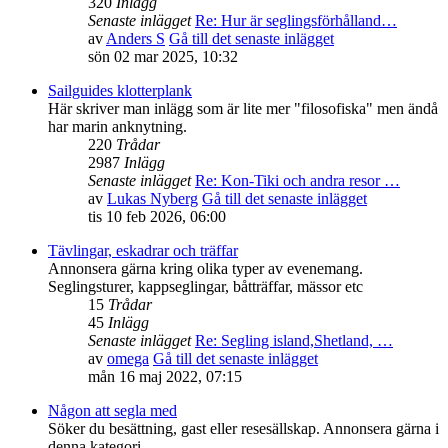
320
Inlägg
Senaste inlägget
Re: Hur är seglingsförhålland…
av
Anders S
Gå till det senaste inlägget
sön 02 mar 2025, 10:32
Sailguides klotterplank
Här skriver man inlägg som är lite mer "filosofiska" men ändå
har marin anknytning.
220
Trådar
2987
Inlägg
Senaste inlägget
Re: Kon-Tiki och andra resor …
av
Lukas Nyberg
Gå till det senaste inlägget
tis 10 feb 2026, 06:00
Tävlingar, eskadrar och träffar
Annonsera gärna kring olika typer av evenemang.
Seglingsturer, kappseglingar, båtträffar, mässor etc
15
Trådar
45
Inlägg
Senaste inlägget
Re: Segling island,Shetland, …
av
omega
Gå till det senaste inlägget
mån 16 maj 2022, 07:15
Någon att segla med
Söker du besättning, gast eller resesällskap. Annonsera gärna i
denna kategori