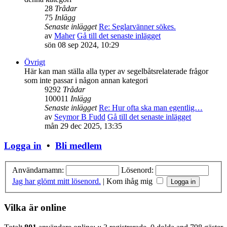
28
Trådar
75
Inlägg
Senaste inlägget
Re: Seglarvänner sökes.
av
Maher
Gå till det senaste inlägget
sön 08 sep 2024, 10:29
Övrigt
Här kan man ställa alla typer av segelbåtsrelaterade frågor
som inte passar i någon annan kategori
9292
Trådar
100011
Inlägg
Senaste inlägget
Re: Hur ofta ska man egentlig…
av
Seymor B Fudd
Gå till det senaste inlägget
mån 29 dec 2025, 13:35
Logga in
•
Bli medlem
Användarnamn:
Lösenord:
Jag har glömt mitt lösenord.
|
Kom ihåg mig
Vilka är online