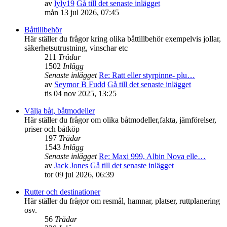
av
lyly19
Gå till det senaste inlägget
mån 13 jul 2026, 07:45
Båttillbehör
Här ställer du frågor kring olika båttillbehör exempelvis jollar,
säkerhetsutrustning, vinschar etc
211
Trådar
1502
Inlägg
Senaste inlägget
Re: Ratt eller styrpinne- plu…
av
Seymor B Fudd
Gå till det senaste inlägget
tis 04 nov 2025, 13:25
Välja båt, båtmodeller
Här ställer du frågor om olika båtmodeller,fakta, jämförelser,
priser och båtköp
197
Trådar
1543
Inlägg
Senaste inlägget
Re: Maxi 999, Albin Nova elle…
av
Jack Jones
Gå till det senaste inlägget
tor 09 jul 2026, 06:39
Rutter och destinationer
Här ställer du frågor om resmål, hamnar, platser, ruttplanering
osv.
56
Trådar