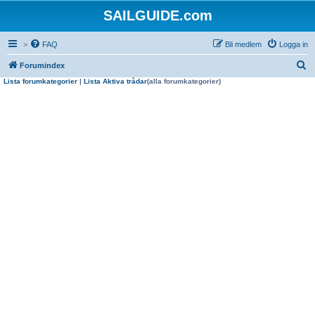
SAILGUIDE.com
>
FAQ
Bli medlem
Logga in
S
Forumindex
Lista forumkategorier
|
Lista Aktiva trådar
(alla forumkategorier)
ö
k