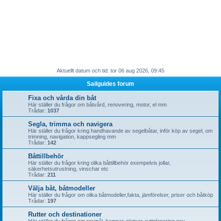
Aktuellt datum och tid: tor 06 aug 2026, 09:45
Sailguides forum
Fixa och vårda din båt
Här ställer du frågor om båtvård, renovering, motor, el mm
Trådar:
1037
Segla, trimma och navigera
Här ställer du frågor kring handhavande av segelbåtar, inför köp av segel, om
trimning, navigation, kappsegling mm
Trådar:
142
Båttillbehör
Här ställer du frågor kring olika båttillbehör exempelvis jollar,
säkerhetsutrustning, vinschar etc
Trådar:
211
Välja båt, båtmodeller
Här ställer du frågor om olika båtmodeller,fakta, jämförelser, priser och båtköp
Trådar:
197
Rutter och destinationer