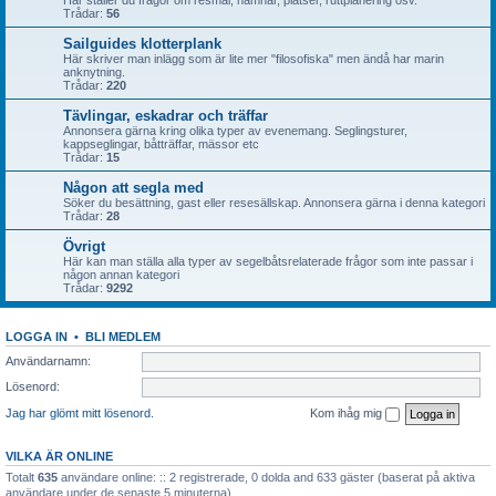
Här ställer du frågor om resmål, hamnar, platser, ruttplanering osv.
Trådar:
56
Sailguides klotterplank
Här skriver man inlägg som är lite mer "filosofiska" men ändå har marin
anknytning.
Trådar:
220
Tävlingar, eskadrar och träffar
Annonsera gärna kring olika typer av evenemang. Seglingsturer,
kappseglingar, båtträffar, mässor etc
Trådar:
15
Någon att segla med
Söker du besättning, gast eller resesällskap. Annonsera gärna i denna kategori
Trådar:
28
Övrigt
Här kan man ställa alla typer av segelbåtsrelaterade frågor som inte passar i
någon annan kategori
Trådar:
9292
LOGGA IN
•
BLI MEDLEM
Användarnamn:
Lösenord:
Jag har glömt mitt lösenord.
Kom ihåg mig
VILKA ÄR ONLINE
Totalt
635
användare online: :: 2 registrerade, 0 dolda and 633 gäster (baserat på aktiva
användare under de senaste 5 minuterna)