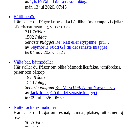
av
lyly19
Gå till det senaste inlägget
mån 13 jul 2026, 07:45
Båttillbehör
Här ställer du frågor kring olika båttillbehör exempelvis jollar,
säkerhetsutrustning, vinschar etc
211
Trådar
1502
Inlägg
Senaste inlägget
Re: Ratt eller styrpinne- plu…
av
Seymor B Fudd
Gå till det senaste inlägget
tis 04 nov 2025, 13:25
Välja båt, båtmodeller
Här ställer du frågor om olika båtmodeller,fakta, jämförelser,
priser och båtköp
197
Trådar
1543
Inlägg
Senaste inlägget
Re: Maxi 999, Albin Nova elle…
av
Jack Jones
Gå till det senaste inlägget
tor 09 jul 2026, 06:39
Rutter och destinationer
Här ställer du frågor om resmål, hamnar, platser, ruttplanering
osv.
56
Trådar