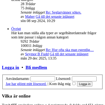
28
Trådar
75
Inlägg
Senaste inlägget
Re: Seglarvänner sökes.
av
Maher
Gå till det senaste inlägget
sön 08 sep 2024, 10:29
Övrigt
Här kan man ställa alla typer av segelbåtsrelaterade frågor
som inte passar i någon annan kategori
9292
Trådar
100011
Inlägg
Senaste inlägget
Re: Hur ofta ska man egentlig…
av
Seymor B Fudd
Gå till det senaste inlägget
mån 29 dec 2025, 13:35
Logga in
•
Bli medlem
Användarnamn:
Lösenord:
Jag har glömt mitt lösenord.
|
Kom ihåg mig
Vilka är online