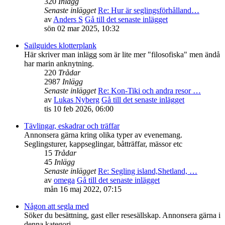
320
Inlägg
Senaste inlägget
Re: Hur är seglingsförhålland…
av
Anders S
Gå till det senaste inlägget
sön 02 mar 2025, 10:32
Sailguides klotterplank
Här skriver man inlägg som är lite mer "filosofiska" men ändå
har marin anknytning.
220
Trådar
2987
Inlägg
Senaste inlägget
Re: Kon-Tiki och andra resor …
av
Lukas Nyberg
Gå till det senaste inlägget
tis 10 feb 2026, 06:00
Tävlingar, eskadrar och träffar
Annonsera gärna kring olika typer av evenemang.
Seglingsturer, kappseglingar, båtträffar, mässor etc
15
Trådar
45
Inlägg
Senaste inlägget
Re: Segling island,Shetland, …
av
omega
Gå till det senaste inlägget
mån 16 maj 2022, 07:15
Någon att segla med
Söker du besättning, gast eller resesällskap. Annonsera gärna i
denna kategori