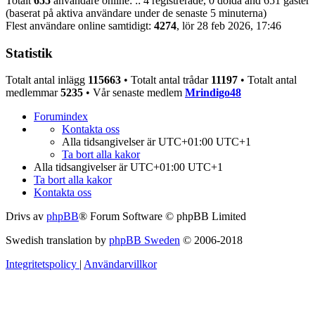
Totalt
655
användare online: :: 4 registrerade, 0 dolda and 651 gäster
(baserat på aktiva användare under de senaste 5 minuterna)
Flest användare online samtidigt:
4274
, lör 28 feb 2026, 17:46
Statistik
Totalt antal inlägg
115663
• Totalt antal trådar
11197
• Totalt antal
medlemmar
5235
• Vår senaste medlem
Mrindigo48
Forumindex
Kontakta oss
Alla tidsangivelser är UTC+01:00 UTC+1
Ta bort alla kakor
Alla tidsangivelser är UTC+01:00 UTC+1
Ta bort alla kakor
Kontakta oss
Drivs av
phpBB
® Forum Software © phpBB Limited
Swedish translation by
phpBB Sweden
© 2006-2018
Integritetspolicy
|
Användarvillkor