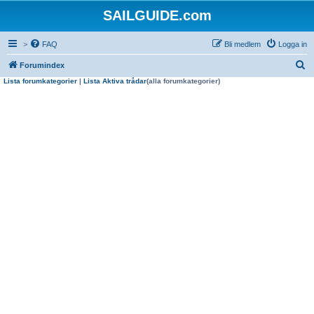
SAILGUIDE.com
>
FAQ
Bli medlem
Logga in
S
Forumindex
Lista forumkategorier
|
Lista Aktiva trådar
(alla forumkategorier)
ö
k