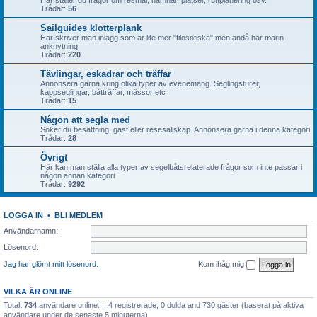
Här ställer du frågor om resmål, hamnar, platser, ruttplanering osv.
Trådar:
56
Sailguides klotterplank
Här skriver man inlägg som är lite mer "filosofiska" men ändå har marin
anknytning.
Trådar:
220
Tävlingar, eskadrar och träffar
Annonsera gärna kring olika typer av evenemang. Seglingsturer,
kappseglingar, båtträffar, mässor etc
Trådar:
15
Någon att segla med
Söker du besättning, gast eller resesällskap. Annonsera gärna i denna kategori
Trådar:
28
Övrigt
Här kan man ställa alla typer av segelbåtsrelaterade frågor som inte passar i
någon annan kategori
Trådar:
9292
LOGGA IN
•
BLI MEDLEM
Användarnamn:
Lösenord:
Jag har glömt mitt lösenord.
Kom ihåg mig
VILKA ÄR ONLINE
Totalt
734
användare online: :: 4 registrerade, 0 dolda and 730 gäster (baserat på aktiva
användare under de senaste 5 minuterna)