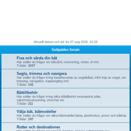
Aktuellt datum och tid: fre 07 aug 2026, 10:28
Sailguides forum
Fixa och vårda din båt
Här ställer du frågor om båtvård, renovering, motor, el mm
Trådar:
1037
Segla, trimma och navigera
Här ställer du frågor kring handhavande av segelbåtar, inför köp av segel, om
trimning, navigation, kappsegling mm
Trådar:
142
Båttillbehör
Här ställer du frågor kring olika båttillbehör exempelvis jollar,
säkerhetsutrustning, vinschar etc
Trådar:
211
Välja båt, båtmodeller
Här ställer du frågor om olika båtmodeller,fakta, jämförelser, priser och båtköp
Trådar:
197
Rutter och destinationer