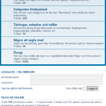
Här ställer du frågor om resmål, hamnar, platser, ruttplanering osv.
Trådar:
56
Sailguides klotterplank
Här skriver man inlägg som är lite mer "filosofiska" men ändå har marin
anknytning.
Trådar:
220
Tävlingar, eskadrar och träffar
Annonsera gärna kring olika typer av evenemang. Seglingsturer,
kappseglingar, båtträffar, mässor etc
Trådar:
15
Någon att segla med
Söker du besättning, gast eller resesällskap. Annonsera gärna i denna kategori
Trådar:
28
Övrigt
Här kan man ställa alla typer av segelbåtsrelaterade frågor som inte passar i
någon annan kategori
Trådar:
9292
LOGGA IN
•
BLI MEDLEM
Användarnamn:
Lösenord:
Jag har glömt mitt lösenord.
Kom ihåg mig
VILKA ÄR ONLINE
Totalt
706
användare online: :: 4 registrerade, 0 dolda and 702 gäster (baserat på aktiva
användare under de senaste 5 minuterna)