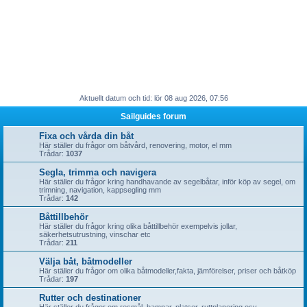
Aktuellt datum och tid: lör 08 aug 2026, 07:56
Sailguides forum
Fixa och vårda din båt
Här ställer du frågor om båtvård, renovering, motor, el mm
Trådar:
1037
Segla, trimma och navigera
Här ställer du frågor kring handhavande av segelbåtar, inför köp av segel, om
trimning, navigation, kappsegling mm
Trådar:
142
Båttillbehör
Här ställer du frågor kring olika båttillbehör exempelvis jollar,
säkerhetsutrustning, vinschar etc
Trådar:
211
Välja båt, båtmodeller
Här ställer du frågor om olika båtmodeller,fakta, jämförelser, priser och båtköp
Trådar:
197
Rutter och destinationer