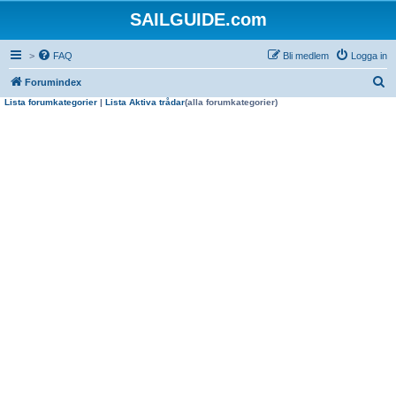
SAILGUIDE.com
>
FAQ
Bli medlem
Logga in
S
Forumindex
Lista forumkategorier
|
Lista Aktiva trådar
(alla forumkategorier)
ö
k