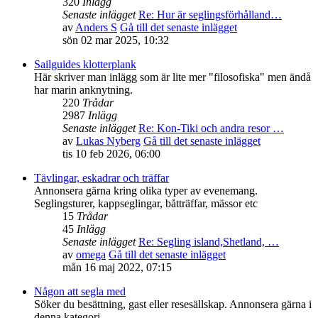
320
Inlägg
Senaste inlägget
Re: Hur är seglingsförhålland…
av
Anders S
Gå till det senaste inlägget
sön 02 mar 2025, 10:32
Sailguides klotterplank
Här skriver man inlägg som är lite mer "filosofiska" men ändå
har marin anknytning.
220
Trådar
2987
Inlägg
Senaste inlägget
Re: Kon-Tiki och andra resor …
av
Lukas Nyberg
Gå till det senaste inlägget
tis 10 feb 2026, 06:00
Tävlingar, eskadrar och träffar
Annonsera gärna kring olika typer av evenemang.
Seglingsturer, kappseglingar, båtträffar, mässor etc
15
Trådar
45
Inlägg
Senaste inlägget
Re: Segling island,Shetland, …
av
omega
Gå till det senaste inlägget
mån 16 maj 2022, 07:15
Någon att segla med
Söker du besättning, gast eller resesällskap. Annonsera gärna i
denna kategori