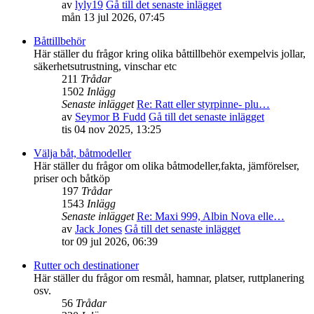
av
lyly19
Gå till det senaste inlägget
mån 13 jul 2026, 07:45
Båttillbehör
Här ställer du frågor kring olika båttillbehör exempelvis jollar,
säkerhetsutrustning, vinschar etc
211
Trådar
1502
Inlägg
Senaste inlägget
Re: Ratt eller styrpinne- plu…
av
Seymor B Fudd
Gå till det senaste inlägget
tis 04 nov 2025, 13:25
Välja båt, båtmodeller
Här ställer du frågor om olika båtmodeller,fakta, jämförelser,
priser och båtköp
197
Trådar
1543
Inlägg
Senaste inlägget
Re: Maxi 999, Albin Nova elle…
av
Jack Jones
Gå till det senaste inlägget
tor 09 jul 2026, 06:39
Rutter och destinationer
Här ställer du frågor om resmål, hamnar, platser, ruttplanering
osv.
56
Trådar