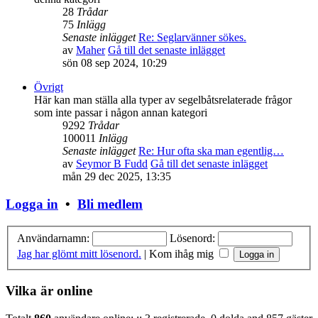
28
Trådar
75
Inlägg
Senaste inlägget
Re: Seglarvänner sökes.
av
Maher
Gå till det senaste inlägget
sön 08 sep 2024, 10:29
Övrigt
Här kan man ställa alla typer av segelbåtsrelaterade frågor
som inte passar i någon annan kategori
9292
Trådar
100011
Inlägg
Senaste inlägget
Re: Hur ofta ska man egentlig…
av
Seymor B Fudd
Gå till det senaste inlägget
mån 29 dec 2025, 13:35
Logga in
•
Bli medlem
Användarnamn:
Lösenord:
Jag har glömt mitt lösenord.
|
Kom ihåg mig
Vilka är online