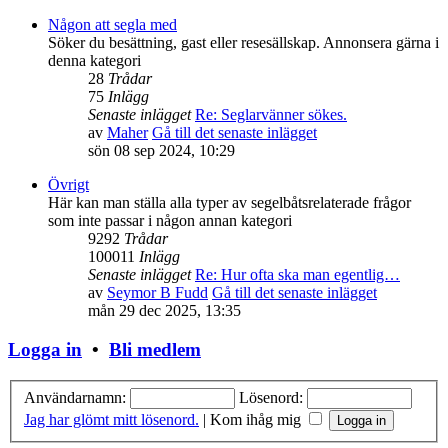
Någon att segla med
Söker du besättning, gast eller resesällskap. Annonsera gärna i
denna kategori
28
Trådar
75
Inlägg
Senaste inlägget
Re: Seglarvänner sökes.
av
Maher
Gå till det senaste inlägget
sön 08 sep 2024, 10:29
Övrigt
Här kan man ställa alla typer av segelbåtsrelaterade frågor
som inte passar i någon annan kategori
9292
Trådar
100011
Inlägg
Senaste inlägget
Re: Hur ofta ska man egentlig…
av
Seymor B Fudd
Gå till det senaste inlägget
mån 29 dec 2025, 13:35
Logga in
•
Bli medlem
Användarnamn:
Lösenord:
Jag har glömt mitt lösenord.
|
Kom ihåg mig