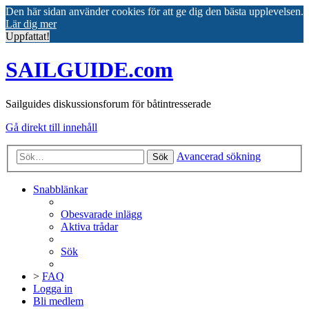
Den här sidan använder cookies för att ge dig den bästa upplevelsen.
Lär dig mer
Uppfattat!
SAILGUIDE.com
Sailguides diskussionsforum för båtintresserade
Gå direkt till innehåll
Avancerad sökning
Sök
Snabblänkar
Obesvarade inlägg
Aktiva trådar
Sök
>
FAQ
Logga in
Bli medlem