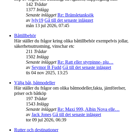
142
Trådar
1377
Inlägg
Senaste inlägget
Re: Bränsletanksök
av
lyly19
Gå till det senaste inlägget
mån 13 jul 2026, 07:45
Båttillbehör
Här ställer du frågor kring olika båttillbehör exempelvis jollar,
säkerhetsutrustning, vinschar etc
211
Trådar
1502
Inlägg
Senaste inlägget
Re: Ratt eller styrpinne- plu…
av
Seymor B Fudd
Gå till det senaste inlägget
tis 04 nov 2025, 13:25
Välja båt, båtmodeller
Här ställer du frågor om olika båtmodeller,fakta, jämförelser,
priser och båtköp
197
Trådar
1543
Inlägg
Senaste inlägget
Re: Maxi 999, Albin Nova elle…
av
Jack Jones
Gå till det senaste inlägget
tor 09 jul 2026, 06:39
Rutter och destinationer