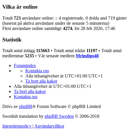
Vilka är online
Totalt
723
användare online: :: 4 registrerade, 0 dolda and 719 gäster
(baserat på aktiva användare under de senaste 5 minuterna)
Flest användare online samtidigt:
4274
, lör 28 feb 2026, 17:46
Statistik
Totalt antal inlägg
115663
• Totalt antal trådar
11197
• Totalt antal
medlemmar
5235
• Vår senaste medlem
Mrindigo48
Forumindex
Kontakta oss
Alla tidsangivelser är UTC+01:00 UTC+1
Ta bort alla kakor
Alla tidsangivelser är UTC+01:00 UTC+1
Ta bort alla kakor
Kontakta oss
Drivs av
phpBB
® Forum Software © phpBB Limited
Swedish translation by
phpBB Sweden
© 2006-2018
Integritetspolicy
|
Användarvillkor