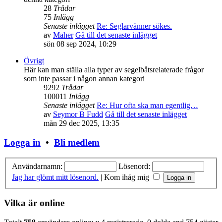
28
Trådar
75
Inlägg
Senaste inlägget
Re: Seglarvänner sökes.
av
Maher
Gå till det senaste inlägget
sön 08 sep 2024, 10:29
Övrigt
Här kan man ställa alla typer av segelbåtsrelaterade frågor
som inte passar i någon annan kategori
9292
Trådar
100011
Inlägg
Senaste inlägget
Re: Hur ofta ska man egentlig…
av
Seymor B Fudd
Gå till det senaste inlägget
mån 29 dec 2025, 13:35
Logga in
•
Bli medlem
Användarnamn:
Lösenord:
Jag har glömt mitt lösenord.
|
Kom ihåg mig
Vilka är online