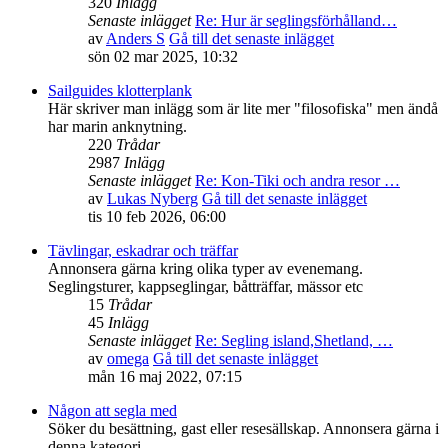
320
Inlägg
Senaste inlägget
Re: Hur är seglingsförhålland…
av
Anders S
Gå till det senaste inlägget
sön 02 mar 2025, 10:32
Sailguides klotterplank
Här skriver man inlägg som är lite mer "filosofiska" men ändå
har marin anknytning.
220
Trådar
2987
Inlägg
Senaste inlägget
Re: Kon-Tiki och andra resor …
av
Lukas Nyberg
Gå till det senaste inlägget
tis 10 feb 2026, 06:00
Tävlingar, eskadrar och träffar
Annonsera gärna kring olika typer av evenemang.
Seglingsturer, kappseglingar, båtträffar, mässor etc
15
Trådar
45
Inlägg
Senaste inlägget
Re: Segling island,Shetland, …
av
omega
Gå till det senaste inlägget
mån 16 maj 2022, 07:15
Någon att segla med
Söker du besättning, gast eller resesällskap. Annonsera gärna i
denna kategori