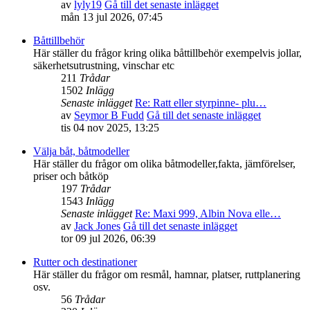
av
lyly19
Gå till det senaste inlägget
mån 13 jul 2026, 07:45
Båttillbehör
Här ställer du frågor kring olika båttillbehör exempelvis jollar,
säkerhetsutrustning, vinschar etc
211
Trådar
1502
Inlägg
Senaste inlägget
Re: Ratt eller styrpinne- plu…
av
Seymor B Fudd
Gå till det senaste inlägget
tis 04 nov 2025, 13:25
Välja båt, båtmodeller
Här ställer du frågor om olika båtmodeller,fakta, jämförelser,
priser och båtköp
197
Trådar
1543
Inlägg
Senaste inlägget
Re: Maxi 999, Albin Nova elle…
av
Jack Jones
Gå till det senaste inlägget
tor 09 jul 2026, 06:39
Rutter och destinationer
Här ställer du frågor om resmål, hamnar, platser, ruttplanering
osv.
56
Trådar